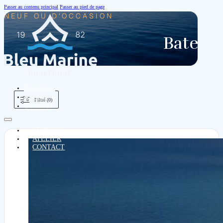
Passer au contenu principal
Passer au pied de page
NEUF OU D'OCCASION
Bateau
Services
Atelier
Filtré (0)
Contact
SERVICES
ATELIER
CONTACT