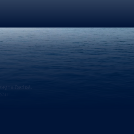
agne l’achat,
eau.