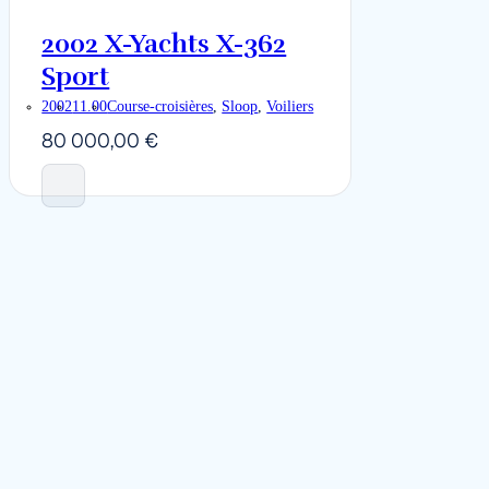
2002 X-Yachts X-362
Sport
Bedrooms
Area
Bathrooms
2002
11.00
Course-croisières
,
Sloop
,
Voiliers
80 000,00
€