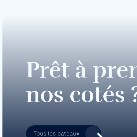
Prêt à pre
nos cotés 
Tous les bateaux