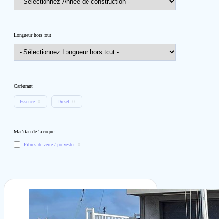
Longueur hors tout
Carburant
Essence
0
Diesel
0
Matériau de la coque
Fibres de verre / polyester
0