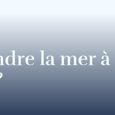
ndre la mer à
?