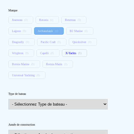
Marque
Jeanneau
(
0
)
Bavaria
(
0
)
Beneteau
(
0
)
Lagoon
(
0
)
Archambault
(
0
)
B2 Marine
(
0
)
Dragonfly
(
0
)
Pacific Craft
(
0
)
Quicksilver
(
0
)
Wrighton
(
0
)
Capelli
(
0
)
X-Yachts
(
1
)
Botnia Marine
(
0
)
Botnia Marin
(
0
)
Universal Yachting
(
0
)
Type de bateau
Année de construction