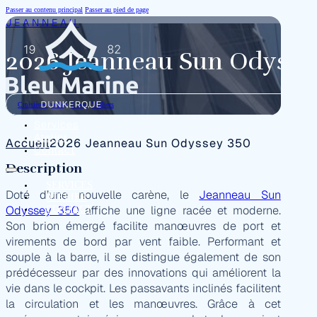
Passer au contenu principal
Passer au pied de page
JEANNEAU
2026 Jeanneau Sun Odysse
Croisières (voile)
,
Sloop
,
Voiliers
Services
Atelier
Accueil
2026 Jeanneau Sun Odyssey 350
Contact
Description
SERVICES
Doté d’une nouvelle carène, le
Jeanneau Sun
ATELIER
Odyssey 350
affiche une ligne racée et moderne.
CONTACT
Son brion émergé facilite manœuvres de port et
virements de bord par vent faible. Performant et
souple à la barre, il se distingue également de son
prédécesseur par des innovations qui améliorent la
vie dans le cockpit. Les passavants inclinés facilitent
la circulation et les manœuvres. Grâce à cet