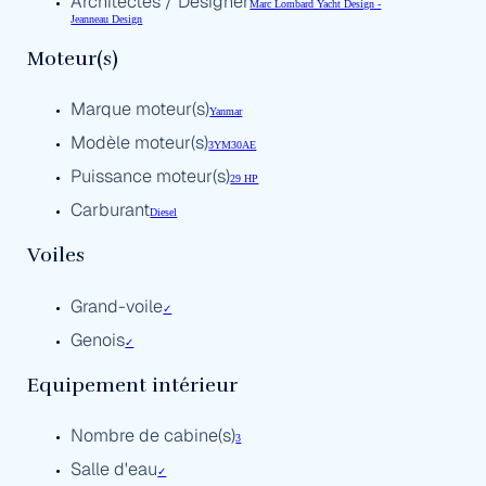
Architectes / Designer
Marc Lombard Yacht Design -
Jeanneau Design
Moteur(s)
Marque moteur(s)
Yanmar
Modèle moteur(s)
3YM30AE
Puissance moteur(s)
29 HP
Carburant
Diesel
Voiles
Grand-voile
✓
Genois
✓
Equipement intérieur
Nombre de cabine(s)
3
Salle d'eau
✓