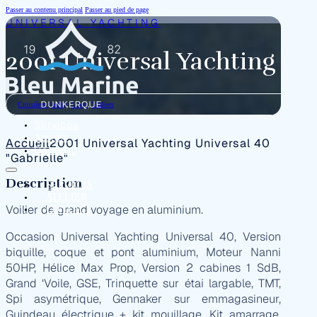
Passer au contenu principal
Passer au pied de page
UNIVERSAL YACHTING
2001 Universal Yachting Uni
Croisières (voile)
,
Sloop
,
Voiliers
Services
Atelier
Accueil
2001 Universal Yachting Universal 40
Contact
"Gabrielle"
Description
SERVICES
ATELIER
Voilier de grand voyage en aluminium.
CONTACT
Occasion Universal Yachting Universal 40, Version
biquille, coque et pont aluminium, Moteur Nanni
50HP, Hélice Max Prop, Version 2 cabines 1 SdB,
Grand ‘Voile, GSE, Trinquette sur étai largable, TMT,
Spi asymétrique, Gennaker sur emmagasineur,
Guindeau électrique + kit mouillage, Kit amarrage,