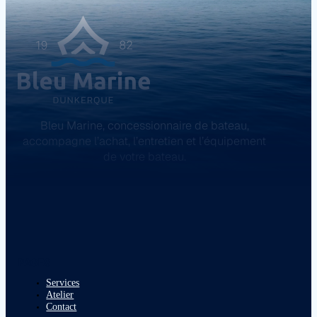
Bleu Marine, concessionnaire de bateau,
accompagne l’achat, l’entretien et l’équipement
de votre bateau.
PAGES
Services
Atelier
Contact