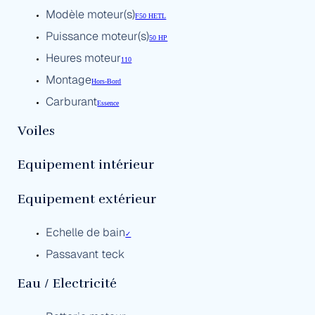
Modèle moteur(s)
F50 HETL
Puissance moteur(s)
50 HP
Heures moteur
110
Montage
Hors-Bord
Carburant
Essence
Voiles
Equipement intérieur
Equipement extérieur
Echelle de bain
✓
Passavant teck
Eau / Electricité