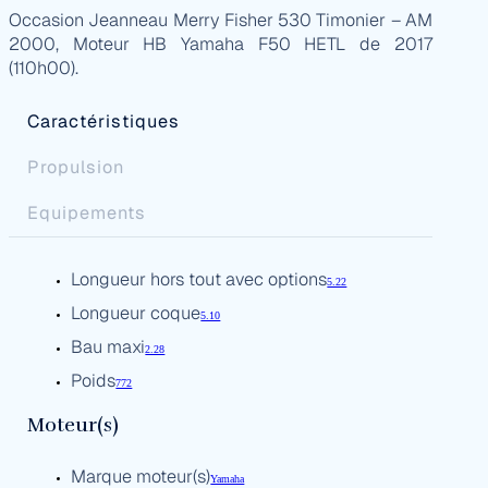
Occasion Jeanneau Merry Fisher 530 Timonier – AM
2000, Moteur HB Yamaha F50 HETL de 2017
(110h00).
Caractéristiques
Propulsion
Equipements
Longueur hors tout avec options
5.22
Longueur coque
5.10
Bau maxi
2.28
Poids
772
Moteur(s)
Marque moteur(s)
Yamaha