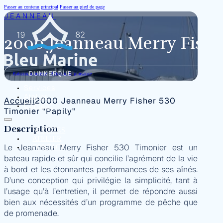
Passer au contenu principal
Passer au pied de page
JEANNEAU
2000 Jeanneau Merry Fisher
Bateaux à moteur
,
Bateaux de plaisance
Services
Atelier
Accueil
2000 Jeanneau Merry Fisher 530
Contact
Timonier "Papily"
Description
SERVICES
ATELIER
Le Jeanneau Merry Fisher 530 Timonier est un
CONTACT
bateau rapide et sûr qui concilie l’agrément de la vie
à bord et les étonnantes performances de ses aînés.
D’une conception qui privilégie la simplicité, tant à
l’usage qu’à l’entretien, il permet de répondre aussi
bien aux nécessités d’un programme de pêche que
de promenade.